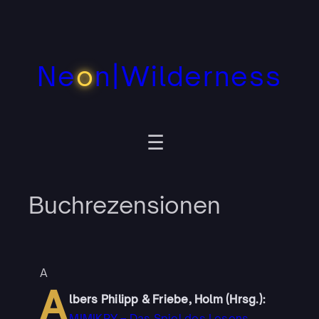
Zum
Inhalt
springen
Ne
o
n|Wilderness
Buchrezensionen
A
A
lbers Philipp & Friebe, Holm (Hrsg.):
MIMIKRY – Das Spiel des Lesens