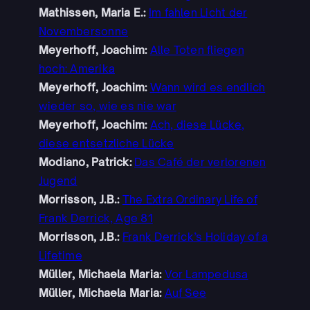
Mathissen, Maria E.:
Im fahlen Licht der
Novembersonne
Meyerhoff, Joachim:
Alle Toten fliegen
hoch: Amerika
Meyerhoff, Joachim:
Wann wird es endlich
wieder so, wie es nie war
Meyerhoff, Joachim:
Ach, diese Lücke,
diese entsetzliche Lücke
Modiano, Patrick:
Das Café der verlorenen
Jugend
Morrisson, J.B.:
The Extra Ordinary Life of
Frank Derrick, Age 81
Morrisson, J.B.:
Frank Derrick’s Holiday of a
Lifetime
Müller, Michaela Maria:
Vor Lampedusa
Müller, Michaela Maria:
Auf See