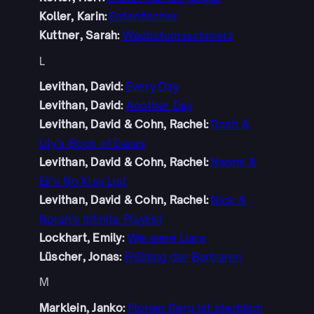
Koller, Karin:
Entenfischer
Kuttner, Sarah:
Wachstumsschmerz
L
Levithan, David:
Every Day
Levithan, David:
Another Day
Levithan, David & Cohn, Rachel:
Dash &
Lily’s Book of Dares
Levithan, David & Cohn, Rachel:
Naomi &
Eli’s No Kiss List
Levithan, David & Cohn, Rachel:
Nick &
Norah’s Infinite Playlist
Lockhart, Emily:
We were Liars
Lüscher, Jonas:
Frühling der Barbaren
M
Marklein, Janko:
Florian Berg ist sterblich