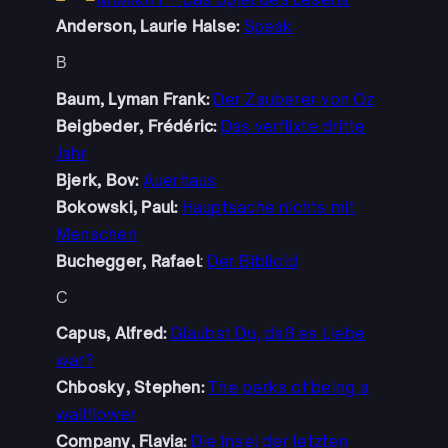
Anderson, Laurie Halse:
Speak
B
Baum, Lyman Frank:
Der Zauberer von Oz
Beigbeder, Frédéric:
Das verflixte dritte
Jahr
Bjerk, Bov:
Auerhaus
Bokowski, Paul:
Hauptsache nichts mit
Menschen
Buchegger, Rafael
:
Der Biblioid
C
Capus, Alfred:
Glaubst Du, daß es Liebe
war?
Chbosky, Stephen:
The perks of being a
wallflower
Company, Flavia:
Die Insel der letzten