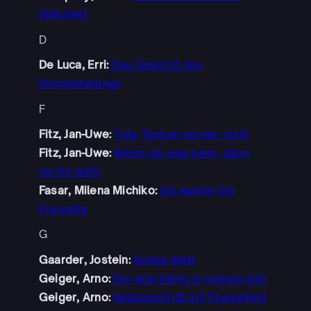
Wahrheit
D
De Luca, Erri:
Das Gewicht des
Schmetterlings
F
Fitz, Jan-Uwe:
Tote Tauben nerven nicht
Fitz, Jan-Uwe:
Wenn ich was kann, dann
nichts dafür
Fasar, Milena Michiko:
Ich nannte ihn
Krawatte
G
Gaarder, Jostein:
Sofies Welt
Geiger, Arno:
Der alte König in seinem Exil
Geiger, Arno:
Selbstporträt mit Flusspferd