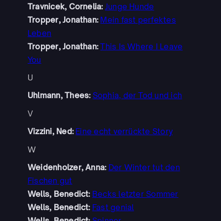
Travnicek, Cornelia:
Junge Hunde
Tropper, Jonathan:
Mein fast perfektes
Leben
Tropper, Jonathan:
This Is Where I Leave
You
U
Uhlmann, Thees:
Sophia, der Tod und ich
V
Vizzini, Ned:
Eine echt verrückte Story
W
Weidenholzer, Anna:
Der Winter tut den
Fischen gut
Wells, Benedict:
Becks letzter Sommer
Wells, Benedict:
Fast genial
Wells, Benedict:
Spinner