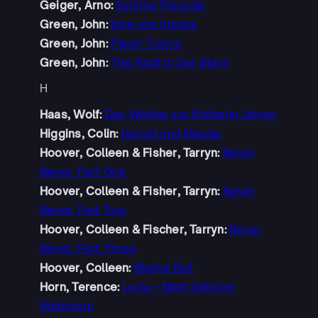
Geiger, Arno:
Schöne Freunde
Green, John:
Eine wie Alaska
Green, John:
Paper Towns
Green, John:
The Fault in Our Stars
H
Haas, Wolf:
Das Wetter vor fünfzehn Jahren
Higgins, Colin:
Harold and Maude
Hoover, Colleen & Fisher, Tarryn:
Never
Never: Part One
Hoover, Colleen & Fisher, Tarryn:
Never
Never: Part Two
Hoover, Colleen & Fischer, Tarryn:
Never
Never: Part Three
Hoover, Colleen:
Maybe Not
Horn, Terence:
Lucia – Mein liebster
Wahnsinn