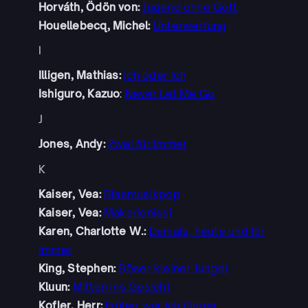
Horváth, Ödön von:
Jugend ohne Gott
Houellebecq, Michel:
Unterwerfung
I
Illigen, Mathias:
Ich oder Ich
Ishiguro, Kazuo
:
Never Let Me Go
J
Jones, Andy:
Zwei für immer
K
Kaiser, Vea:
Blasmusikpop
Kaiser, Vea:
Makarionissi
Karen, Charlotte W.:
Damals, heute und für
immer
King, Stephen:
Böser kleiner Junger
Kluun:
Mitten ins Gesicht
Kofler, Herr:
Früher war ich jünger