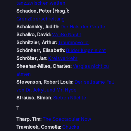
tanz.zwischen.welten
Schaden, Peter (Hrsg.):
Grenzüberschreitung
Schalansky, Judith:
Der Hals der Giraffe
Schalko, David:
Weiße Nacht
Schnitzler, Arthur:
Traumnovelle
Schönherr, Elisabeth:
Bilder lügen nicht
Schröter, Jan:
Kreisverkehr
Sheehan-Miles, Charles:
Vergiss nicht zu
atmen
Stevenson, Robert Louis:
Der seltsame Fall
von Dr. Jekyll und Mr. Hyde
Strauss, Simon
:
Sieben Nächte
T
Tharp, Tim:
The Spectacular Now
Travnicek, Cornelia:
Chucks