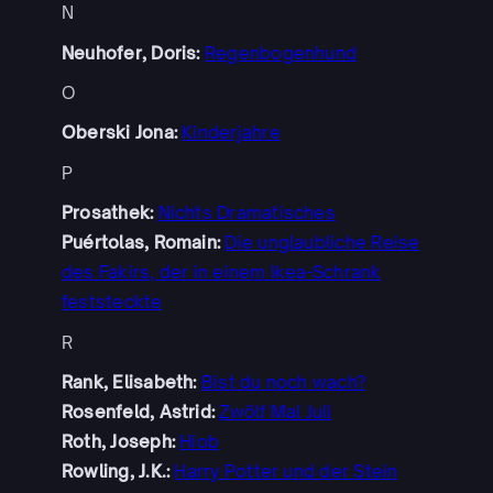
N
Neuhofer, Doris:
Regenbogenhund
O
Oberski Jona:
Kinderjahre
P
Prosathek:
Nichts Dramatisches
Puértolas, Romain:
Die unglaubliche Reise
des Fakirs, der in einem Ikea-Schrank
feststeckte
R
Rank, Elisabeth:
Bist du noch wach?
Rosenfeld, Astrid:
Zwölf Mal Juli
Roth, Joseph:
Hiob
Rowling, J.K.:
Harry Potter und der Stein