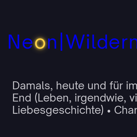
Zum
Inhalt
springen
Ne
o
n|Wilder
Damals, heute und für im
End (Leben, irgendwie, v
Liebesgeschichte) • Char