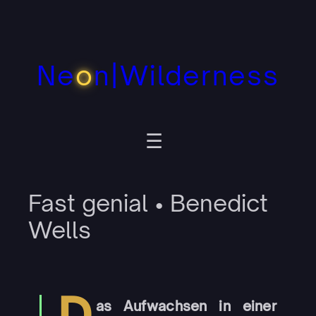
Zum
Inhalt
springen
Ne
o
n|Wilderness
Fast genial • Benedict
Wells
D
as Aufwachsen in einer