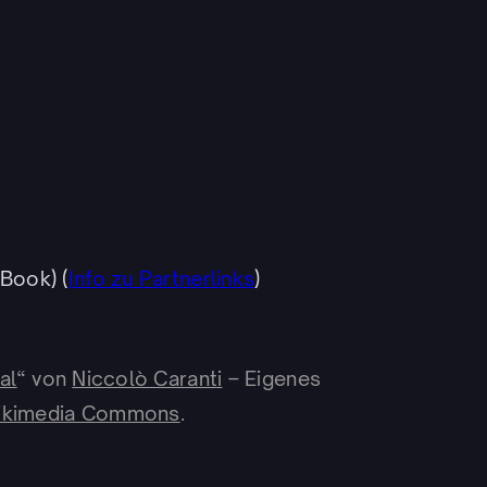
eBook) (
Info zu Partnerlinks
)
al
“ von
Niccolò Caranti
–
Eigenes
ikimedia Commons
.