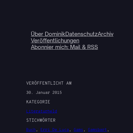
Über Dominik
Datenschutz
Archiv
Veröffentlichungen
Abonnier mich: Mail & RSS
VERÖFFENTLICHT AM
30. Januar 2015
KATEGORIE
Literaturheld
STICHWÖRTER
Buch
, 
Erri De Luca
, 
Gams
, 
Gamsbart
, 