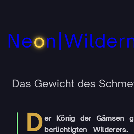
Zum
Inhalt
springen
Ne
o
n|Wilder
Das Gewicht des Schmette
D
er König der Gämsen g
berüchtigten Wilderers.