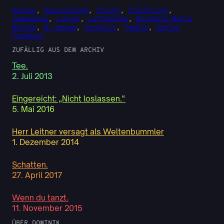
Dachau
, 
Deutschland
, 
Flucht
, 
Flüchtling
, 
Lampedusa
, 
Libyen
, 
Luftbrücke
, 
Michaela Maria
Müller
, 
My draem
, 
Tripolis
, 
Tumblr
, 
Verlag
Frohmann
ZUFÄLLIG AUS DEM ARCHIV
Tee.
2. Juli 2013
Eingereicht: „Nicht loslassen.“
5. Mai 2016
Herr Leitner versagt als Weltenbummler
1. Dezember 2014
Schatten.
27. April 2017
Wenn du tanzt.
11. November 2015
ÜBER DOMINIK