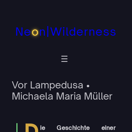
Zum
Inhalt
springen
Ne
o
n|Wilderness
Vor Lampedusa •
Michaela Maria Müller
D
ie Geschichte einer