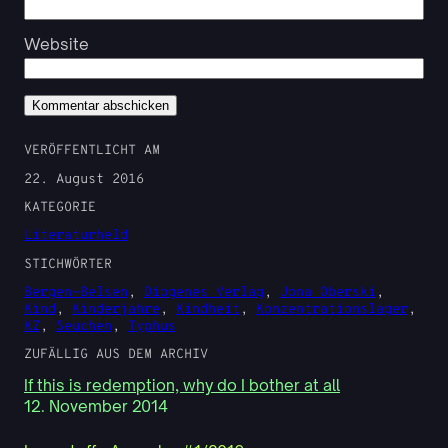
Website
VERÖFFENTLICHT AM
22. August 2016
KATEGORIE
Literaturheld
STICHWÖRTER
Bergen-Belsen
, 
Diogenes Verlag
, 
Jona Oberski
, 
Kind
, 
Kinderjahre
, 
Kindheit
, 
Konzentrationslager
, 
KZ
, 
Seuchen
, 
Typhus
ZUFÄLLIG AUS DEM ARCHIV
If this is redemption, why do I bother at all
12. November 2014