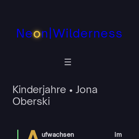
Zum
Inhalt
springen
Ne
o
n|Wilderness
Kinderjahre • Jona
Oberski
A
ufwachsen im