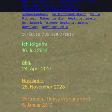
FM4
, 
fm4 Wortlaut
, 
Geschichten
, 
Josef
Haslinger
, 
Leipzig
, 
Lektorat
, 
lektoriert
, 
Literaturagentur
, 
Schneckenhaus
, 
Selbstständigkeit
, 
Volle
Distanz. Näher zu dir
, 
Werkstattpreis
, 
Wettbewerb
, 
Wiener Werkstattpreis
, 
Wortlaut
, 
Wortlaut 2016
ZUFÄLLIG AUS DEM ARCHIV
Ich folge ihr.
16. Juli 2014
ölig.
24. April 2017
Hassliebe.
28. November 2023
Vertrauen. [Heavy in your arms.]
5. Januar 2013