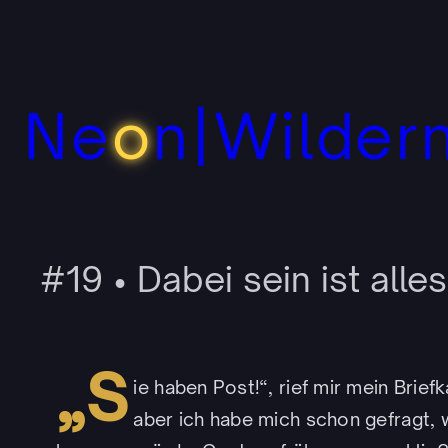
Zum
Inhalt
springen
Ne
o
n|Wilder
#19 • Dabei sein ist alles
„S
ie haben Post!“, rief mir mein Brie
aber ich habe mich schon gefragt, 