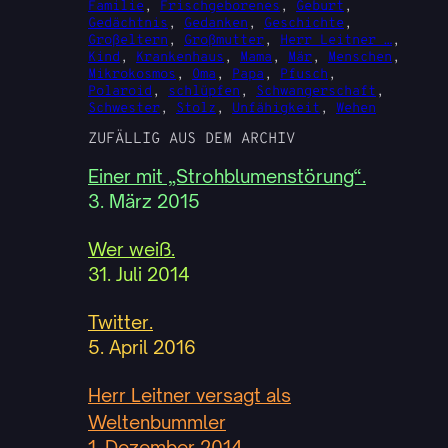
Familie
, 
Frischgeborenes
, 
Geburt
, 
Gedächtnis
, 
Gedanken
, 
Geschichte
, 
Großeltern
, 
Großmutter
, 
Herr Leitner …
, 
Kind
, 
Krankenhaus
, 
Mama
, 
Mär
, 
Menschen
, 
Mikrokosmos
, 
Oma
, 
Papa
, 
Pfusch
, 
Polaroid
, 
schlüpfen
, 
Schwangerschaft
, 
Schwester
, 
Stolz
, 
Unfähigkeit
, 
Wehen
ZUFÄLLIG AUS DEM ARCHIV
Einer mit „Strohblumenstörung“.
3. März 2015
Wer weiß.
31. Juli 2014
Twitter.
5. April 2016
Herr Leitner versagt als
Weltenbummler
1. Dezember 2014