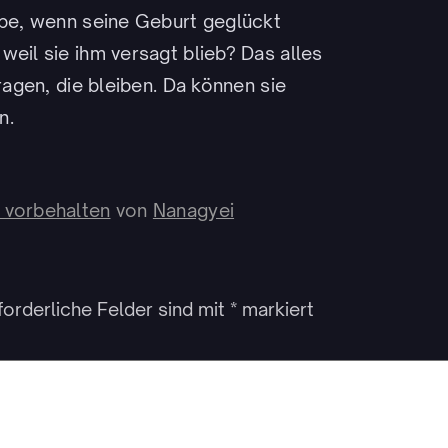
äbe, wenn seine Geburt geglückt
weil sie ihm versagt blieb? Das alles
ragen, die bleiben. Da können sie
n.
 vorbehalten
von
Nanagyei
forderliche Felder sind mit
*
markiert