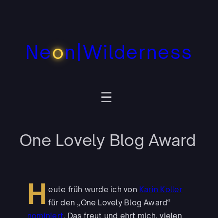
Zum
Inhalt
springen
Ne
o
n|Wilderness
One Lovely Blog Award
H
eute früh wurde ich von
Karin Koller
für den „One Lovely Blog Award“
nominiert
. Das freut und ehrt mich, vielen