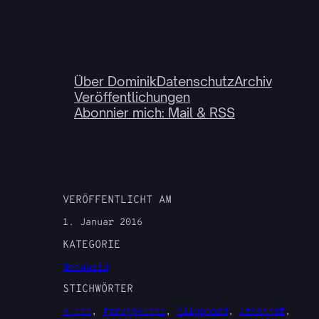
Über Dominik
Datenschutz
Archiv
Veröffentlichungen
Abonnier mich: Mail & RSS
VERÖFFENTLICHT AM
1. Januar 2016
KATEGORIE
Metaheld
STICHWÖRTER
*.txt
, 
#projekttxt
, 
Flipboard
, 
Lesestoff
, 