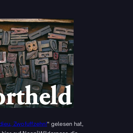
dieu, Zwofuffzehn!
“ gelesen hat,