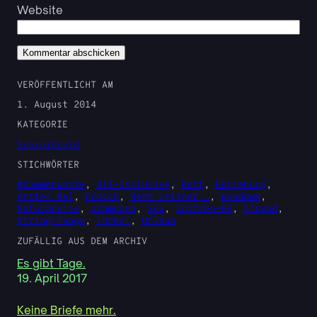
Website
VERÖFFENTLICHT AM
1. August 2014
KATEGORIE
Schreibheld
STICHWÖRTER
#sommerworte
, 
All-Inclusive
, 
Bett
, 
Beziehung
, 
erstes Mal
, 
Frosch
, 
Herr Leitner …
, 
Kondome
, 
Maturareise
, 
schmusen
, 
Sex
, 
Spitzen-BH
, 
Strand
, 
String-Tanga
, 
Türkei
, 
Urlaub
ZUFÄLLIG AUS DEM ARCHIV
Es gibt Tage.
19. April 2017
Keine Briefe mehr.