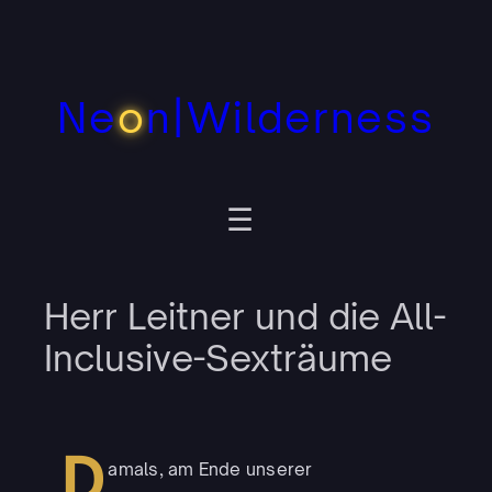
Zum
Inhalt
springen
Ne
o
n|Wilderness
Herr Leitner und die All-
Inclusive-Sexträume
D
amals, am Ende unserer