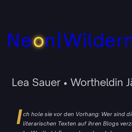
Zum
Inhalt
springen
Ne
o
n|Wilder
Lea Sauer • Wortheldin 
I
ch hole sie vor den Vorhang: Wer sind di
literarischen Texten auf ihren Blogs ve