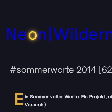
Zum
Inhalt
springen
Ne
o
n|Wilder
#sommerworte 2014 [62x 
E
in Sommer voller Worte. Ein Projekt, ei
Versuch.)