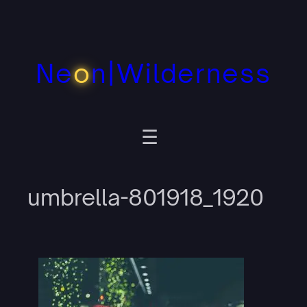
Zum
Inhalt
springen
Ne
o
n|Wilderness
umbrella-801918_1920