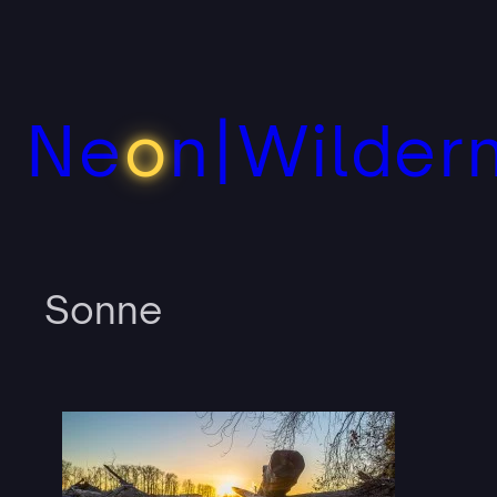
Zum
Inhalt
springen
Ne
o
n|Wilder
Sonne