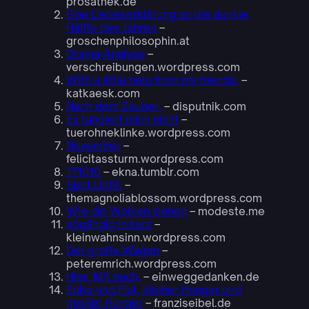
prosathek.de
Eine Liebeserklärung an die dunkle
Hälfte des Jahres
–
groschenphilosophin.at
Drama-Analyse
–
verschreibungen.wordpress.com
With a little help from my friends.
–
katkaesk.com
Nach dem Zauber.
– disputnik.com
Es tangiert mich nicht
–
tuerohneklinke.wordpress.com
November
–
felicitassturm.wordpress.com
171010
– ekna.tumblr.com
Spot.Light.
–
themagnoliablossom.wordpress.com
Wie die Wolken ziehen
– modeste.me
abgängig in kurz
–
kleinwahnsinn.wordpress.com
Der große Wagen
–
peteremrich.wordpress.com
Hier. Mit euch.
– einweggedanken.de
Ebbe und Flut, kleiner Hunger und
großer Hunger
– franziseibel.de