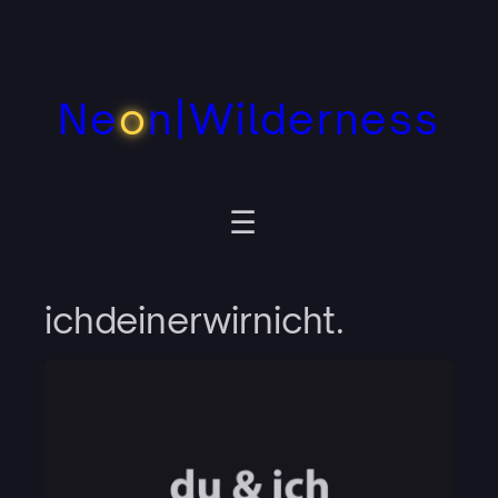
Zum
Inhalt
springen
Ne
o
n|Wilderness
ichdeinerwirnicht.