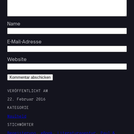
Name
E-Mail-Adresse
Website
VERÖFFENTLICHT AM
22. Februar 2016
KATEGORIE
Maulheld
STICHWÖRTER
Begeisterung
, 
eBook
, 
Literaturagentur
, 
Paul &