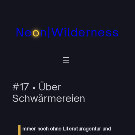
Zum
Inhalt
springen
Ne
o
n|Wilderness
#17 • Über
Schwärmereien
I
mmer noch ohne Literaturagentur und