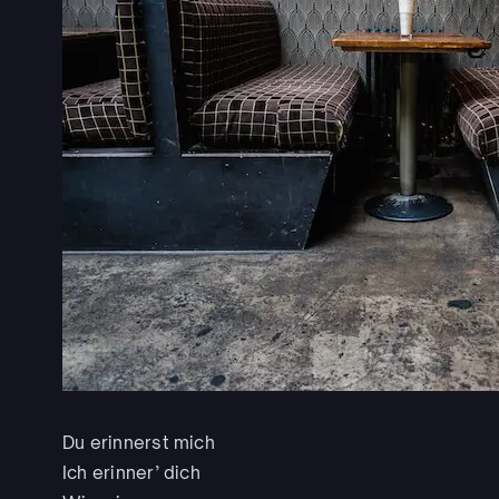
Du erinnerst mich
Ich erinner’ dich