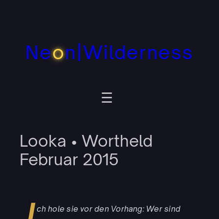
Zum
Inhalt
springen
Ne
o
n|Wilderness
Looka • Wortheld
Februar 2015
I
ch hole sie vor den Vorhang: Wer sind