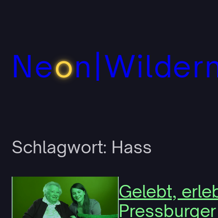
Zum
Inhalt
springen
Ne
o
n|Wilder
Schlagwort:
Hass
Gelebt, erle
Pressburger