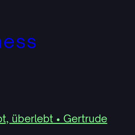
ness
bt, überlebt • Gertrude