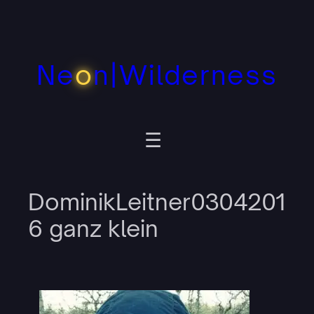
Zum
Inhalt
springen
Ne
o
n|Wilderness
DominikLeitner0304201
6 ganz klein