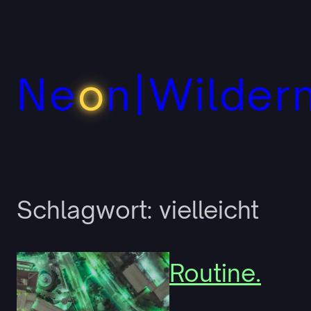
Zum
Inhalt
springen
Ne
o
n|Wilder
Schlagwort:
vielleicht
Routine.