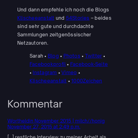
Und dann empfehle ich noch die Blogs
Klischeeanstalt
und
54Stories
– beides
sind sehr gute und durchdachte
Sammlungen zeitgenössischer
Netzautoren.
Sarah •
Blog
•
Photos
•
Twitter
•
Facebookprofil
•
Facebook-Seite
•
Instagram
•
Vimeo
•
Klischeeanstalt
•
1000Zeichen
Kommentar
Wortheldin November 2015 | milch//honig
November 27, 2015 at 2:49 p.m.
[…] restliche Interview zu meiner Arbeit als