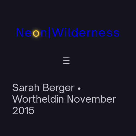
Zum
Inhalt
springen
Ne
o
n|Wilderness
Sarah Berger •
Wortheldin November
2015