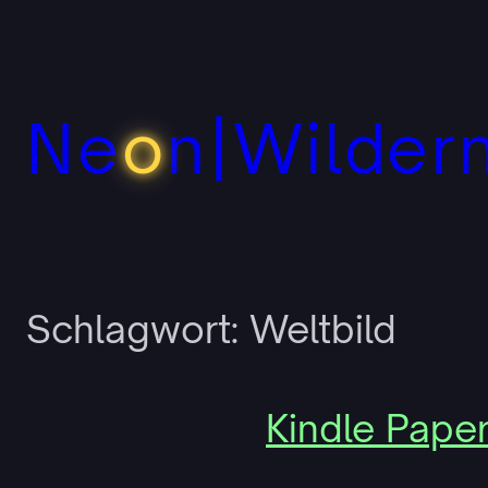
Zum
Inhalt
springen
Ne
o
n|Wilder
Schlagwort:
Weltbild
Kindle Paper