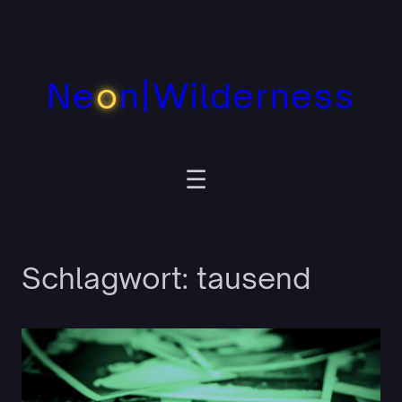
Zum
Inhalt
springen
Ne
o
n|Wilderness
Schlagwort:
tausend