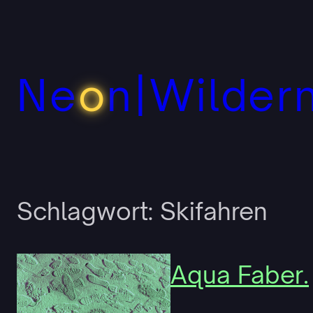
Zum
Inhalt
springen
Ne
o
n|Wilder
Schlagwort:
Skifahren
Aqua Faber.