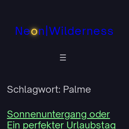
Zum
Inhalt
springen
Ne
o
n|Wilderness
Schlagwort:
Palme
Sonnenuntergang oder
Ein perfekter Urlaubstag