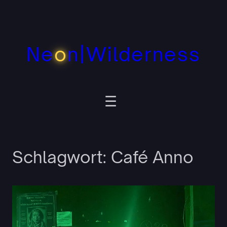
Zum
Inhalt
springen
Ne
o
n|Wilderness
Schlagwort:
Café Anno