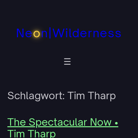
Zum
Inhalt
springen
Ne
o
n|Wilderness
Schlagwort:
Tim Tharp
The Spectacular Now •
Tim Tharp