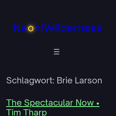
Zum
Inhalt
springen
Ne
o
n|Wilderness
Schlagwort:
Brie Larson
The Spectacular Now •
Tim Tharp